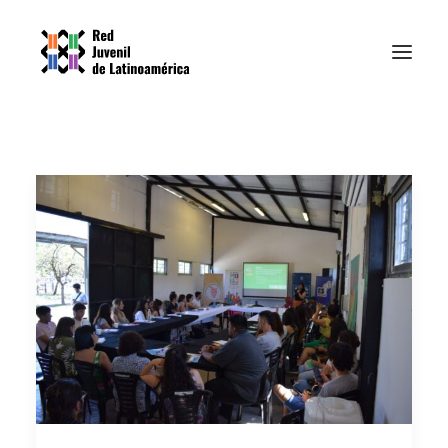
Inicio
Nosotrxs
Recursos
Noticias
Contacto
PLATAFORMA EPI
ENGLISH